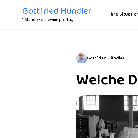
Zum
Gottfried Hündler
Inhalt
Ihre Situatio
1 Stunde Zeitgewinn pro Tag
springen
Gottfried Hündler
Welche D